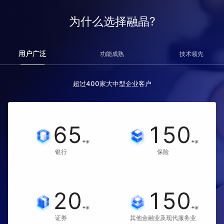
为什么选择融晶?
用户广泛
功能成熟
技术领先
超过400家大中型企业客户
65
150
+
+
家
家
银行
保险
20
150
+
+
家
家
证券
其他金融业及现代服务业